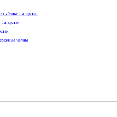
Республики Татарстан
 Татарстан
рстан
бережные Челны